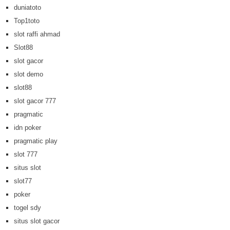
duniatoto
Top1toto
slot raffi ahmad
Slot88
slot gacor
slot demo
slot88
slot gacor 777
pragmatic
idn poker
pragmatic play
slot 777
situs slot
slot77
poker
togel sdy
situs slot gacor