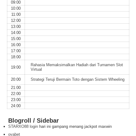
09:00
10:00
11:00
12:00
13:00
14:00
15:00
16:00
17:00
18:00
Rahasia Memaksimalkan Hadiah dari Turnamen Slot
19:00
Virtual
20:00
Strategi Teruji Bermain Toto dengan Sistem Wheeling
21:00
22:00
23:00
24:00
Blogroll / Sidebar
STARXO88 login
hari ini gampang menang jackpot maxwin
ovabet