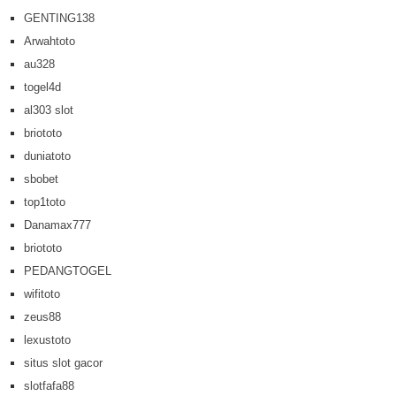
GENTING138
Arwahtoto
au328
togel4d
al303 slot
briototo
duniatoto
sbobet
top1toto
Danamax777
briototo
PEDANGTOGEL
wifitoto
zeus88
lexustoto
situs slot gacor
slotfafa88