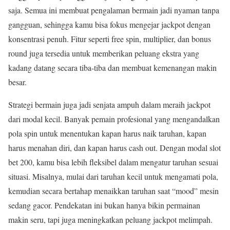
saja. Semua ini membuat pengalaman bermain jadi nyaman tanpa
gangguan, sehingga kamu bisa fokus mengejar jackpot dengan
konsentrasi penuh. Fitur seperti free spin, multiplier, dan bonus
round juga tersedia untuk memberikan peluang ekstra yang
kadang datang secara tiba-tiba dan membuat kemenangan makin
besar.
Strategi bermain juga jadi senjata ampuh dalam meraih jackpot
dari modal kecil. Banyak pemain profesional yang mengandalkan
pola spin untuk menentukan kapan harus naik taruhan, kapan
harus menahan diri, dan kapan harus cash out. Dengan modal slot
bet 200, kamu bisa lebih fleksibel dalam mengatur taruhan sesuai
situasi. Misalnya, mulai dari taruhan kecil untuk mengamati pola,
kemudian secara bertahap menaikkan taruhan saat “mood” mesin
sedang gacor. Pendekatan ini bukan hanya bikin permainan
makin seru, tapi juga meningkatkan peluang jackpot melimpah.