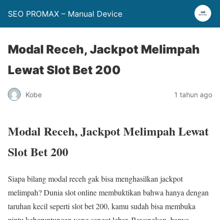
SEO PROMAX – Manual Device
Modal Receh, Jackpot Melimpah
Lewat Slot Bet 200
Kobe
1 tahun ago
Modal Receh, Jackpot Melimpah Lewat
Slot Bet 200
Siapa bilang modal receh gak bisa menghasilkan jackpot
melimpah? Dunia slot online membuktikan bahwa hanya dengan
taruhan kecil seperti slot bet 200, kamu sudah bisa membuka
pintu keberuntungan yang sangat lebar. Bayangkan, hanya