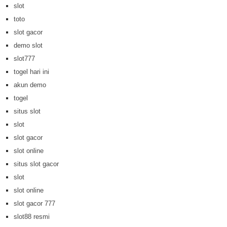
slot
toto
slot gacor
demo slot
slot777
togel hari ini
akun demo
togel
situs slot
slot
slot gacor
slot online
situs slot gacor
slot
slot online
slot gacor 777
slot88 resmi