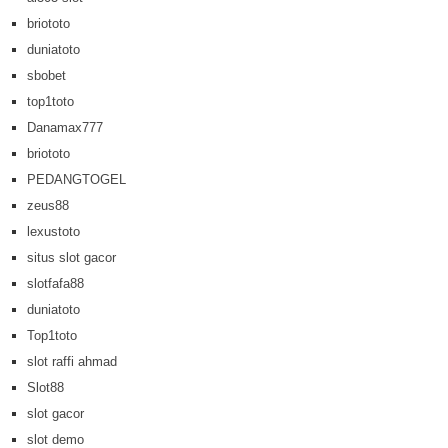
briototo
duniatoto
sbobet
top1toto
Danamax777
briototo
PEDANGTOGEL
zeus88
lexustoto
situs slot gacor
slotfafa88
duniatoto
Top1toto
slot raffi ahmad
Slot88
slot gacor
slot demo