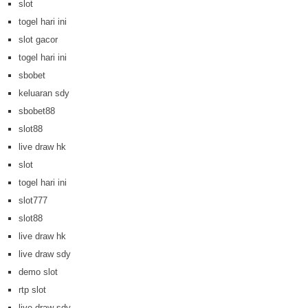
slot
togel hari ini
slot gacor
togel hari ini
sbobet
keluaran sdy
sbobet88
slot88
live draw hk
slot
togel hari ini
slot777
slot88
live draw hk
live draw sdy
demo slot
rtp slot
live draw sdy