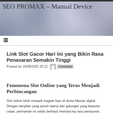
Skip
SEO PROMAX – Manual Device
to
content
Link Slot Gacor Hari Ini yang Bikin Rasa
Penasaran Semakin Tinggi
Kobe
Posted on
18/09/2025 20:12
Comment
Fenomena Slot Online yang Terus Menjadi
Perbincangan
Slot online telah menjadi magnet baru di dunia hiburan digital.
Dengan tampilan yang penuh warna dan gulungan yang berputar
cepat, permainan ini selalu berhasil memancing rasa penasaran.