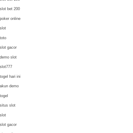
slot bet 200
poker online
slot
toto
slot gacor
demo slot
slot777
togel hari ini
akun demo
togel
situs slot
slot
slot gacor