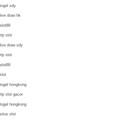
togel sdy
live draw hk
slot88
rtp slot
live draw sdy
rtp slot
slot88
slot
togel hongkong
rtp slot gacor
togel hongkong
situs slot