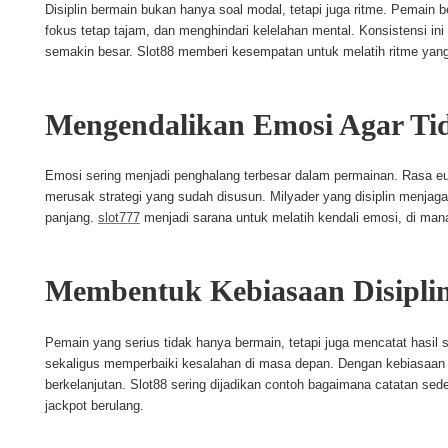
Disiplin bermain bukan hanya soal modal, tetapi juga ritme. Pemai
fokus tetap tajam, dan menghindari kelelahan mental. Konsistensi ini 
semakin besar. Slot88 memberi kesempatan untuk melatih ritme yang t
Mengendalikan Emosi Agar Ti
Emosi sering menjadi penghalang terbesar dalam permainan. Rasa euf
merusak strategi yang sudah disusun. Milyader yang disiplin menjag
panjang.
slot777
menjadi sarana untuk melatih kendali emosi, di man
Membentuk Kebiasaan Disipli
Pemain yang serius tidak hanya bermain, tetapi juga mencatat hasil s
sekaligus memperbaiki kesalahan di masa depan. Dengan kebiasaan d
berkelanjutan. Slot88 sering dijadikan contoh bagaimana catatan se
jackpot berulang.