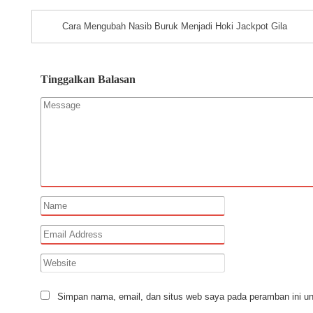
Cara Mengubah Nasib Buruk Menjadi Hoki Jackpot Gila
Tinggalkan Balasan
Simpan nama, email, dan situs web saya pada peramban ini un