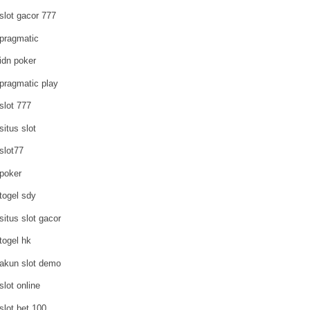
slot gacor 777
pragmatic
idn poker
pragmatic play
slot 777
situs slot
slot77
poker
togel sdy
situs slot gacor
togel hk
akun slot demo
slot online
slot bet 100