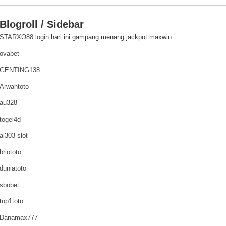
Blogroll / Sidebar
STARXO88 login
hari ini gampang menang jackpot maxwin
ovabet
GENTING138
Arwahtoto
au328
togel4d
al303 slot
briototo
duniatoto
sbobet
top1toto
Danamax777