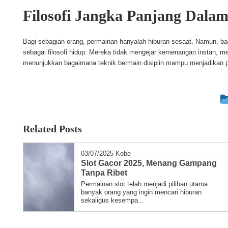
Filosofi Jangka Panjang Dalam
Bagi sebagian orang, permainan hanyalah hiburan sesaat. Namun, bagi 
sebagai filosofi hidup. Mereka tidak mengejar kemenangan instan, m
menunjukkan bagaimana teknik bermain disiplin mampu menjadikan p
Related Posts
03/07/2025
Kobe
Slot Gacor 2025, Menang Gampang
Tanpa Ribet
Permainan slot telah menjadi pilihan utama
banyak orang yang ingin mencari hiburan
sekaligus kesempa...