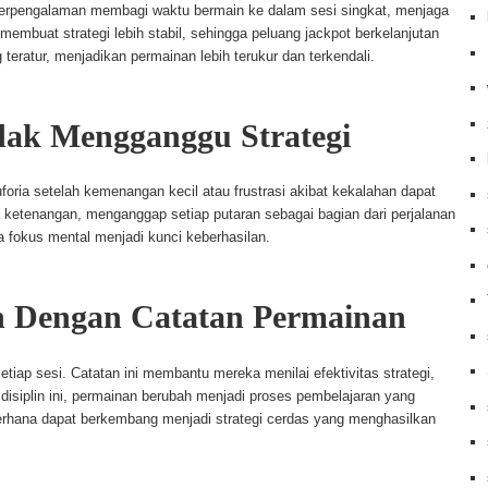
n berpengalaman membagi waktu bermain ke dalam sesi singkat, menjaga
membuat strategi lebih stabil, sehingga peluang jackpot berkelanjutan
eratur, menjadikan permainan lebih terukur dan terkendali.
dak Mengganggu Strategi
oria setelah kemenangan kecil atau frustrasi akibat kekalahan dapat
a ketenangan, menganggap setiap putaran sebagai bagian dari perjalanan
a fokus mental menjadi kunci keberhasilan.
n Dengan Catatan Permainan
etiap sesi. Catatan ini membantu mereka menilai efektivitas strategi,
isiplin ini, permainan berubah menjadi proses pembelajaran yang
derhana dapat berkembang menjadi strategi cerdas yang menghasilkan