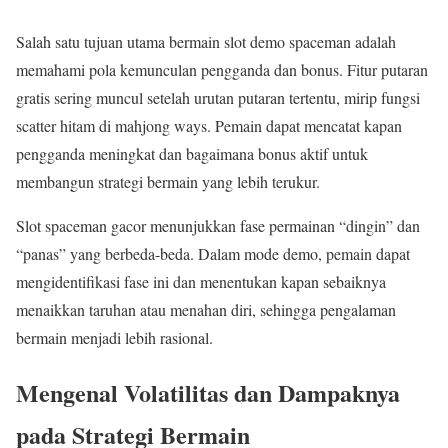
Salah satu tujuan utama bermain slot demo spaceman adalah
memahami pola kemunculan pengganda dan bonus. Fitur putaran
gratis sering muncul setelah urutan putaran tertentu, mirip fungsi
scatter hitam di mahjong ways. Pemain dapat mencatat kapan
pengganda meningkat dan bagaimana bonus aktif untuk
membangun strategi bermain yang lebih terukur.
Slot spaceman gacor menunjukkan fase permainan “dingin” dan
“panas” yang berbeda-beda. Dalam mode demo, pemain dapat
mengidentifikasi fase ini dan menentukan kapan sebaiknya
menaikkan taruhan atau menahan diri, sehingga pengalaman
bermain menjadi lebih rasional.
Mengenal Volatilitas dan Dampaknya
pada Strategi Bermain