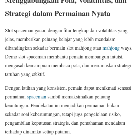
Strategi dalam Permainan Nyata
Slot spaceman gacor, dengan fitur lengkap dan volatilitas yang
jelas, memberikan peluang belajar yang lebih mendalam
dibandingkan sekadar bermain slot mahjong atau
mahjong
ways.
Demo slot spaceman membantu pemain membangun intuisi,
mengasah kemampuan membaca pola, dan merumuskan strategi
taruhan yang efektif.
Dengan latihan yang konsisten, pemain dapat menikmati sensasi
permainan
spaceman
sambil memaksimalkan peluang
keuntungan. Pendekatan ini menjadikan permainan bukan
sekadar soal keberuntungan, tetapi juga pengelolaan risiko,
pengambilan keputusan strategis, dan pemahaman mendalam
terhadap dinamika setiap putaran.