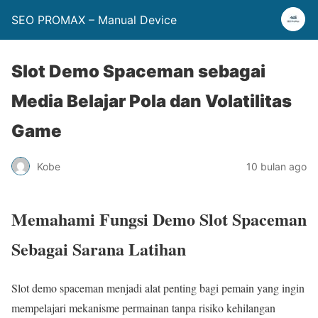
SEO PROMAX – Manual Device
Slot Demo Spaceman sebagai
Media Belajar Pola dan Volatilitas
Game
Kobe
10 bulan ago
Memahami Fungsi Demo Slot Spaceman
Sebagai Sarana Latihan
Slot demo spaceman menjadi alat penting bagi pemain yang ingin
mempelajari mekanisme permainan tanpa risiko kehilangan