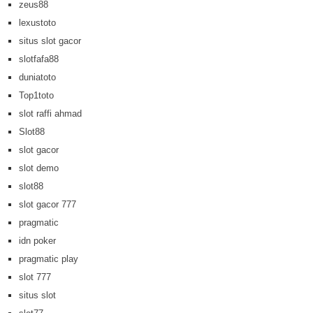
zeus88
lexustoto
situs slot gacor
slotfafa88
duniatoto
Top1toto
slot raffi ahmad
Slot88
slot gacor
slot demo
slot88
slot gacor 777
pragmatic
idn poker
pragmatic play
slot 777
situs slot