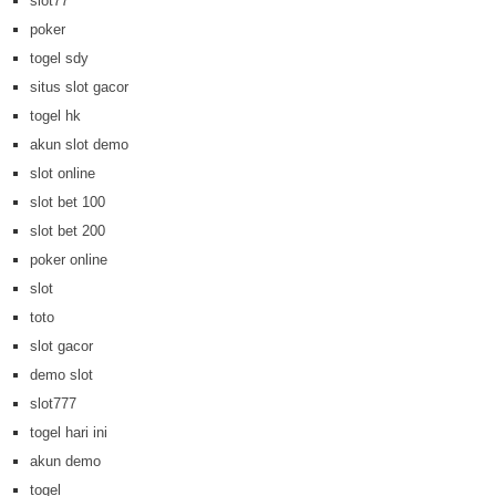
slot77
poker
togel sdy
situs slot gacor
togel hk
akun slot demo
slot online
slot bet 100
slot bet 200
poker online
slot
toto
slot gacor
demo slot
slot777
togel hari ini
akun demo
togel