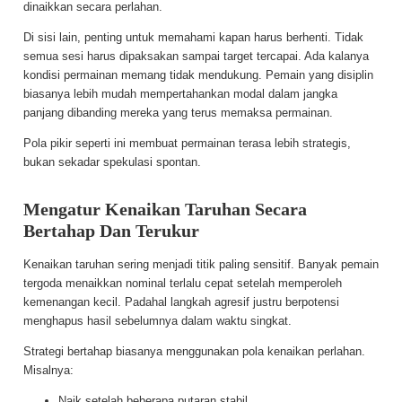
dinaikkan secara perlahan.
Di sisi lain, penting untuk memahami kapan harus berhenti. Tidak
semua sesi harus dipaksakan sampai target tercapai. Ada kalanya
kondisi permainan memang tidak mendukung. Pemain yang disiplin
biasanya lebih mudah mempertahankan modal dalam jangka
panjang dibanding mereka yang terus memaksa permainan.
Pola pikir seperti ini membuat permainan terasa lebih strategis,
bukan sekadar spekulasi spontan.
Mengatur Kenaikan Taruhan Secara
Bertahap Dan Terukur
Kenaikan taruhan sering menjadi titik paling sensitif. Banyak pemain
tergoda menaikkan nominal terlalu cepat setelah memperoleh
kemenangan kecil. Padahal langkah agresif justru berpotensi
menghapus hasil sebelumnya dalam waktu singkat.
Strategi bertahap biasanya menggunakan pola kenaikan perlahan.
Misalnya:
Naik setelah beberapa putaran stabil