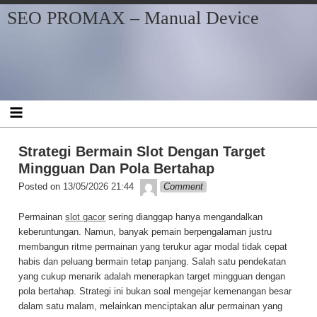
Skip
SEO PROMAX – Manual Device
to
content
Strategi Bermain Slot Dengan Target
Mingguan Dan Pola Bertahap
Kobe
Posted on
13/05/2026 21:44
Comment
Permainan
slot gacor
sering dianggap hanya mengandalkan
keberuntungan. Namun, banyak pemain berpengalaman justru
membangun ritme permainan yang terukur agar modal tidak cepat
habis dan peluang bermain tetap panjang. Salah satu pendekatan
yang cukup menarik adalah menerapkan target mingguan dengan
pola bertahap. Strategi ini bukan soal mengejar kemenangan besar
dalam satu malam, melainkan menciptakan alur permainan yang