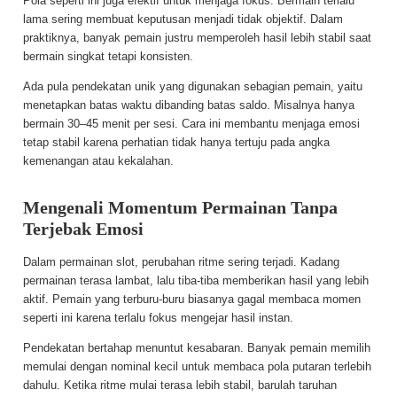
Pola seperti ini juga efektif untuk menjaga fokus. Bermain terlalu
lama sering membuat keputusan menjadi tidak objektif. Dalam
praktiknya, banyak pemain justru memperoleh hasil lebih stabil saat
bermain singkat tetapi konsisten.
Ada pula pendekatan unik yang digunakan sebagian pemain, yaitu
menetapkan batas waktu dibanding batas saldo. Misalnya hanya
bermain 30–45 menit per sesi. Cara ini membantu menjaga emosi
tetap stabil karena perhatian tidak hanya tertuju pada angka
kemenangan atau kekalahan.
Mengenali Momentum Permainan Tanpa
Terjebak Emosi
Dalam permainan slot, perubahan ritme sering terjadi. Kadang
permainan terasa lambat, lalu tiba-tiba memberikan hasil yang lebih
aktif. Pemain yang terburu-buru biasanya gagal membaca momen
seperti ini karena terlalu fokus mengejar hasil instan.
Pendekatan bertahap menuntut kesabaran. Banyak pemain memilih
memulai dengan nominal kecil untuk membaca pola putaran terlebih
dahulu. Ketika ritme mulai terasa lebih stabil, barulah taruhan