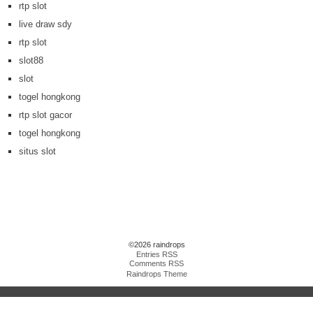
rtp slot
live draw sdy
rtp slot
slot88
slot
togel hongkong
rtp slot gacor
togel hongkong
situs slot
©2026 raindrops
Entries RSS
Comments RSS
Raindrops Theme
Go to mobile version