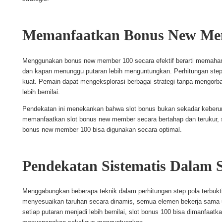
Memanfaatkan Bonus New Mem
Menggunakan bonus new member 100 secara efektif berarti memahami
dan kapan menunggu putaran lebih menguntungkan. Perhitungan ste
kuat. Pemain dapat mengeksplorasi berbagai strategi tanpa mengo
lebih bernilai.
Pendekatan ini menekankan bahwa slot bonus bukan sekadar keberuntu
memanfaatkan slot bonus new member secara bertahap dan terukur, s
bonus new member 100 bisa digunakan secara optimal.
Pendekatan Sistematis Dalam S
Menggabungkan beberapa teknik dalam perhitungan step pola terbukti 
menyesuaikan taruhan secara dinamis, semua elemen bekerja sama 
setiap putaran menjadi lebih bernilai, slot bonus 100 bisa dimanfaa