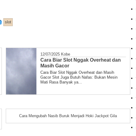
This
slot
entry
was
posted
12/07/2025
Kobe
in
Cara Biar Slot Nggak Overheat dan
Masih Gacor
Cara Biar Slot Nggak Overheat dan Masih
Gacor Slot Juga Butuh Nafas: Bukan Mesin
Mati Rasa Banyak ya...
Cara Mengubah Nasib Buruk Menjadi Hoki Jackpot Gila