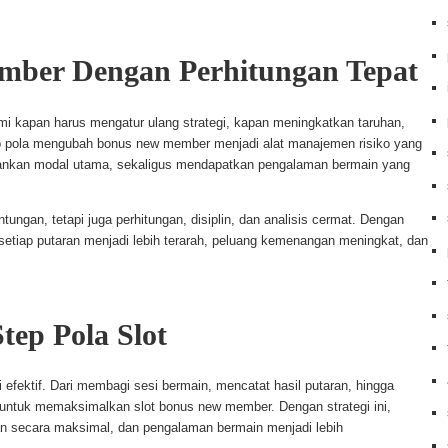
ber Dengan Perhitungan Tepat
 kapan harus mengatur ulang strategi, kapan meningkatkan taruhan,
p pola mengubah bonus new member menjadi alat manajemen risiko yang
rbankan modal utama, sekaligus mendapatkan pengalaman bermain yang
ngan, tetapi juga perhitungan, disiplin, dan analisis cermat. Dengan
etiap putaran menjadi lebih terarah, peluang kemenangan meningkat, dan
tep Pola Slot
efektif. Dari membagi sesi bermain, mencatat hasil putaran, hingga
untuk memaksimalkan slot bonus new member. Dengan strategi ini,
tkan secara maksimal, dan pengalaman bermain menjadi lebih