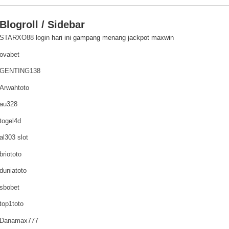
Blogroll / Sidebar
STARXO88 login
hari ini gampang menang jackpot maxwin
ovabet
GENTING138
Arwahtoto
au328
togel4d
al303 slot
briototo
duniatoto
sbobet
top1toto
Danamax777