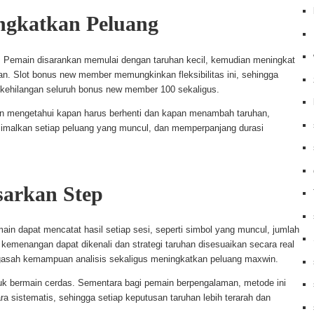
ingkatkan Peluang
n. Pemain disarankan memulai dengan taruhan kecil, kemudian meningkat
n. Slot bonus new member memungkinkan fleksibilitas ini, sehingga
o kehilangan seluruh bonus new member 100 sekaligus.
ngan mengetahui kapan harus berhenti dan kapan menambah taruhan,
imalkan setiap peluang yang muncul, dan memperpanjang durasi
sarkan Step
ain dapat mencatat hasil setiap sesi, seperti simbol yang muncul, jumlah
emenangan dapat dikenali dan strategi taruhan disesuaikan secara real
gasah kemampuan analisis sekaligus meningkatkan peluang maxwin.
uk bermain cerdas. Sementara bagi pemain berpengalaman, metode ini
 sistematis, sehingga setiap keputusan taruhan lebih terarah dan