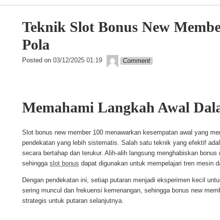
Navigation
Teknik Slot Bonus New Membe
Pola
Kobe
Posted on
03/12/2025 01:19
Comment
Memahami Langkah Awal Dal
Slot bonus new member 100 menawarkan kesempatan awal yang menar
pendekatan yang lebih sistematis. Salah satu teknik yang efektif ada
secara bertahap dan terukur. Alih-alih langsung menghabiskan bon
sehingga
slot bonus
dapat digunakan untuk mempelajari tren mesin da
Dengan pendekatan ini, setiap putaran menjadi eksperimen kecil un
sering muncul dan frekuensi kemenangan, sehingga bonus new membe
strategis untuk putaran selanjutnya.