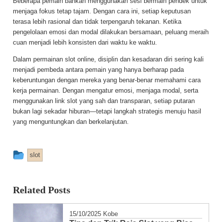
Beberapa pemain bahkan menggunakan sesi bermain pendek untuk
menjaga fokus tetap tajam. Dengan cara ini, setiap keputusan
terasa lebih rasional dan tidak terpengaruh tekanan. Ketika
pengelolaan emosi dan modal dilakukan bersamaan, peluang meraih
cuan menjadi lebih konsisten dari waktu ke waktu.
Dalam permainan slot online, disiplin dan kesadaran diri sering kali
menjadi pembeda antara pemain yang hanya berharap pada
keberuntungan dengan mereka yang benar-benar memahami cara
kerja permainan. Dengan mengatur emosi, menjaga modal, serta
menggunakan link slot yang sah dan transparan, setiap putaran
bukan lagi sekadar hiburan—tetapi langkah strategis menuju hasil
yang menguntungkan dan berkelanjutan.
This
slot
entry
was
Related Posts
posted
in
15/10/2025
Kobe