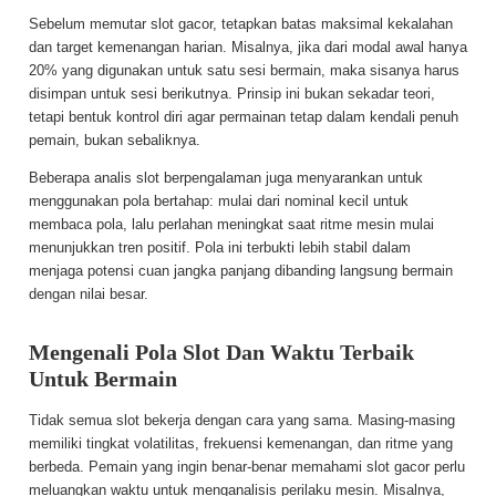
Sebelum memutar slot gacor, tetapkan batas maksimal kekalahan
dan target kemenangan harian. Misalnya, jika dari modal awal hanya
20% yang digunakan untuk satu sesi bermain, maka sisanya harus
disimpan untuk sesi berikutnya. Prinsip ini bukan sekadar teori,
tetapi bentuk kontrol diri agar permainan tetap dalam kendali penuh
pemain, bukan sebaliknya.
Beberapa analis slot berpengalaman juga menyarankan untuk
menggunakan pola bertahap: mulai dari nominal kecil untuk
membaca pola, lalu perlahan meningkat saat ritme mesin mulai
menunjukkan tren positif. Pola ini terbukti lebih stabil dalam
menjaga potensi cuan jangka panjang dibanding langsung bermain
dengan nilai besar.
Mengenali Pola Slot Dan Waktu Terbaik
Untuk Bermain
Tidak semua slot bekerja dengan cara yang sama. Masing-masing
memiliki tingkat volatilitas, frekuensi kemenangan, dan ritme yang
berbeda. Pemain yang ingin benar-benar memahami slot gacor perlu
meluangkan waktu untuk menganalisis perilaku mesin. Misalnya,