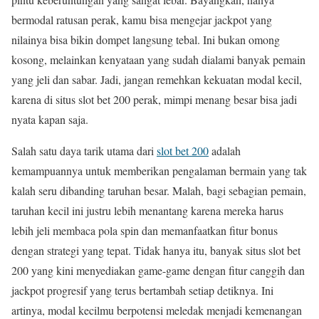
bermodal ratusan perak, kamu bisa mengejar jackpot yang
nilainya bisa bikin dompet langsung tebal. Ini bukan omong
kosong, melainkan kenyataan yang sudah dialami banyak pemain
yang jeli dan sabar. Jadi, jangan remehkan kekuatan modal kecil,
karena di situs slot bet 200 perak, mimpi menang besar bisa jadi
nyata kapan saja.
Salah satu daya tarik utama dari
slot bet 200
adalah
kemampuannya untuk memberikan pengalaman bermain yang tak
kalah seru dibanding taruhan besar. Malah, bagi sebagian pemain,
taruhan kecil ini justru lebih menantang karena mereka harus
lebih jeli membaca pola spin dan memanfaatkan fitur bonus
dengan strategi yang tepat. Tidak hanya itu, banyak situs slot bet
200 yang kini menyediakan game-game dengan fitur canggih dan
jackpot progresif yang terus bertambah setiap detiknya. Ini
artinya, modal kecilmu berpotensi meledak menjadi kemenangan