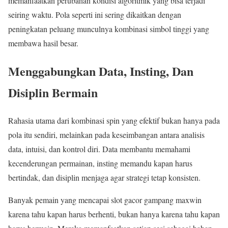
memanfaatkan perubahan kondisi algoritmik yang bisa terjadi
seiring waktu. Pola seperti ini sering dikaitkan dengan
peningkatan peluang munculnya kombinasi simbol tinggi yang
membawa hasil besar.
Menggabungkan Data, Insting, Dan
Disiplin Bermain
Rahasia utama dari kombinasi spin yang efektif bukan hanya pada
pola itu sendiri, melainkan pada keseimbangan antara analisis
data, intuisi, dan kontrol diri. Data membantu memahami
kecenderungan permainan, insting memandu kapan harus
bertindak, dan disiplin menjaga agar strategi tetap konsisten.
Banyak pemain yang mencapai slot gacor gampang maxwin
karena tahu kapan harus berhenti, bukan hanya karena tahu kapan