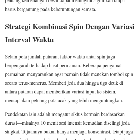
peluang kemenangan besar dapat meningkat signifikan tanpa
harus bergantung pada keberuntungan semata.
Strategi Kombinasi Spin Dengan Variasi
Interval Waktu
Selain pola jumlah putaran, faktor waktu antar spin juga
berpengaruh terhadap hasil permainan. Beberapa pengamat
permainan menyarankan agar pemain tidak menekan tombol spin
secara terus-menerus. Memberi jeda dua hingga tiga detik di
antara putaran dapat memberikan variasi input ke sistem,
menciptakan peluang pola acak yang lebih menguntungkan.
Pendekatan lain adalah mengatur siklus bermain berdasarkan
durasi—misalnya 10 menit sesi intensif kemudian diselingi jeda
singkat. Tujuannya bukan hanya menjaga konsentrasi, tetapi juga