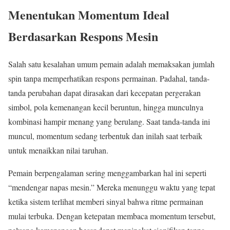
Menentukan Momentum Ideal
Berdasarkan Respons Mesin
Salah satu kesalahan umum pemain adalah memaksakan jumlah
spin tanpa memperhatikan respons permainan. Padahal, tanda-
tanda perubahan dapat dirasakan dari kecepatan pergerakan
simbol, pola kemenangan kecil beruntun, hingga munculnya
kombinasi hampir menang yang berulang. Saat tanda-tanda ini
muncul, momentum sedang terbentuk dan inilah saat terbaik
untuk menaikkan nilai taruhan.
Pemain berpengalaman sering menggambarkan hal ini seperti
“mendengar napas mesin.” Mereka menunggu waktu yang tepat
ketika sistem terlihat memberi sinyal bahwa ritme permainan
mulai terbuka. Dengan ketepatan membaca momentum tersebut,