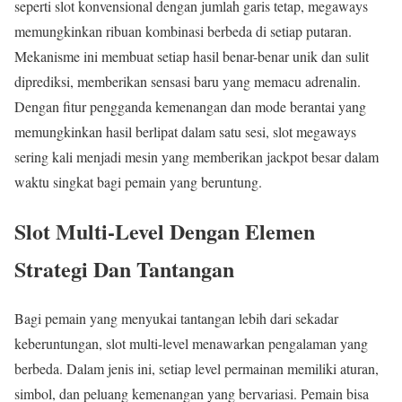
seperti slot konvensional dengan jumlah garis tetap, megaways
memungkinkan ribuan kombinasi berbeda di setiap putaran.
Mekanisme ini membuat setiap hasil benar-benar unik dan sulit
diprediksi, memberikan sensasi baru yang memacu adrenalin.
Dengan fitur pengganda kemenangan dan mode berantai yang
memungkinkan hasil berlipat dalam satu sesi, slot megaways
sering kali menjadi mesin yang memberikan jackpot besar dalam
waktu singkat bagi pemain yang beruntung.
Slot Multi-Level Dengan Elemen
Strategi Dan Tantangan
Bagi pemain yang menyukai tantangan lebih dari sekadar
keberuntungan, slot multi-level menawarkan pengalaman yang
berbeda. Dalam jenis ini, setiap level permainan memiliki aturan,
simbol, dan peluang kemenangan yang bervariasi. Pemain bisa