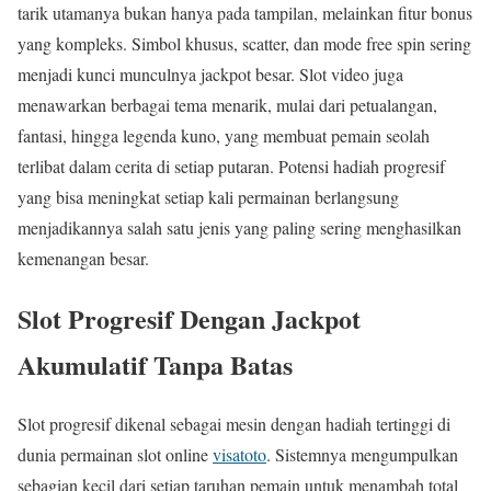
tarik utamanya bukan hanya pada tampilan, melainkan fitur bonus
yang kompleks. Simbol khusus, scatter, dan mode free spin sering
menjadi kunci munculnya jackpot besar. Slot video juga
menawarkan berbagai tema menarik, mulai dari petualangan,
fantasi, hingga legenda kuno, yang membuat pemain seolah
terlibat dalam cerita di setiap putaran. Potensi hadiah progresif
yang bisa meningkat setiap kali permainan berlangsung
menjadikannya salah satu jenis yang paling sering menghasilkan
kemenangan besar.
Slot Progresif Dengan Jackpot
Akumulatif Tanpa Batas
Slot progresif dikenal sebagai mesin dengan hadiah tertinggi di
dunia permainan slot online
visatoto
. Sistemnya mengumpulkan
sebagian kecil dari setiap taruhan pemain untuk menambah total