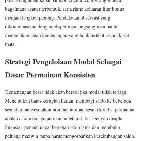
bagaimana scatter terbentuk, serta ritme keluaran fitur bonus
menjadi langkah penting. Pendekatan observasi yang
dikombinasikan dengan eksperimen langsung membantu
menemukan celah kemenangan yang tidak terlihat secara kasat
mata.
Strategi Pengelolaan Modal Sebagai
Dasar Permainan Konsisten
Kemenangan besar tidak akan berarti jika modal tidak terjaga.
Menentukan batas kerugian harian, membagi saldo ke beberapa
sesi, dan menyesuaikan nominal taruhan sesuai kondisi permainan
adalah cara menjaga permainan tetap stabil. Dengan disiplin
finansial, pemain dapat bertahan lebih lama dan membuka
peluang maxwin tanpa harus mengorbankan keseimbangan saldo.