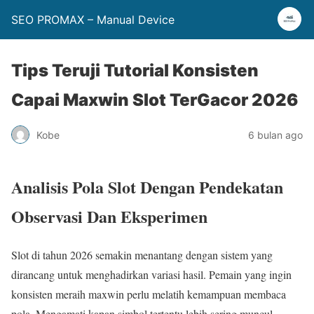
SEO PROMAX – Manual Device
Tips Teruji Tutorial Konsisten
Capai Maxwin Slot TerGacor 2026
Kobe
6 bulan ago
Analisis Pola Slot Dengan Pendekatan
Observasi Dan Eksperimen
Slot di tahun 2026 semakin menantang dengan sistem yang
dirancang untuk menghadirkan variasi hasil. Pemain yang ingin
konsisten meraih maxwin perlu melatih kemampuan membaca
pola. Mengamati kapan simbol tertentu lebih sering muncul,