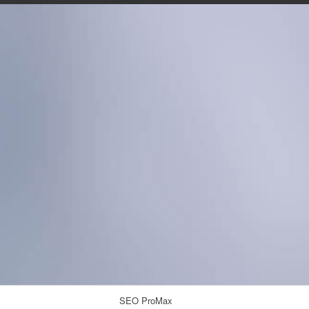
Skip
to
content
SEO ProMax