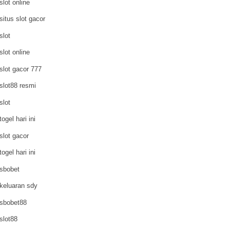
slot online
situs slot gacor
slot
slot online
slot gacor 777
slot88 resmi
slot
togel hari ini
slot gacor
togel hari ini
sbobet
keluaran sdy
sbobet88
slot88