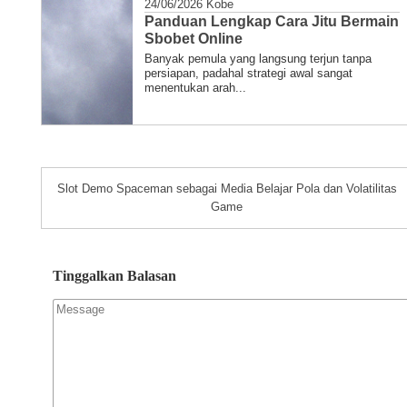
24/06/2026
Kobe
Panduan Lengkap Cara Jitu Bermain
Sbobet Online
Banyak pemula yang langsung terjun tanpa
persiapan, padahal strategi awal sangat
menentukan arah...
Slot Demo Spaceman sebagai Media Belajar Pola dan Volatilitas
Game
Tinggalkan Balasan