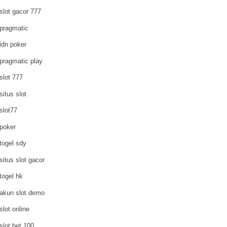
slot gacor 777
pragmatic
idn poker
pragmatic play
slot 777
situs slot
slot77
poker
togel sdy
situs slot gacor
togel hk
akun slot demo
slot online
slot bet 100