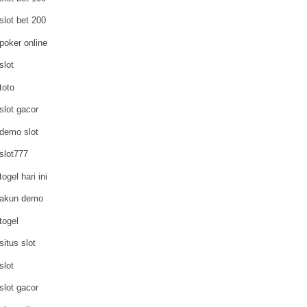
slot bet 200
poker online
slot
toto
slot gacor
demo slot
slot777
togel hari ini
akun demo
togel
situs slot
slot
slot gacor