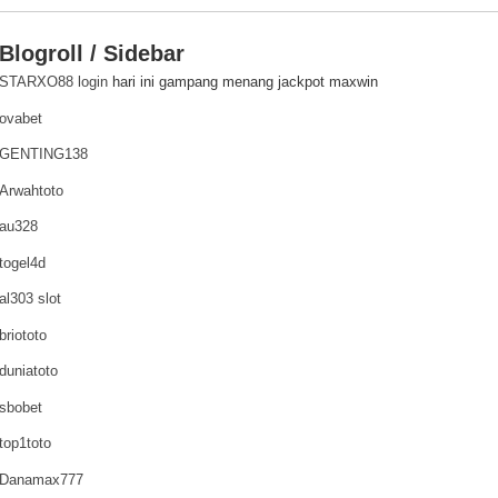
Blogroll / Sidebar
STARXO88 login
hari ini gampang menang jackpot maxwin
ovabet
GENTING138
Arwahtoto
au328
togel4d
al303 slot
briototo
duniatoto
sbobet
top1toto
Danamax777