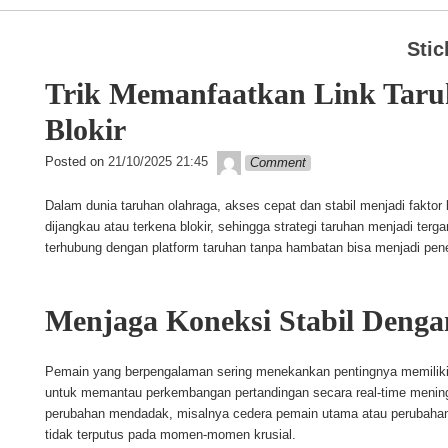
Navigation
Stic
Trik Memanfaatkan Link Taru
Blokir
Kobe
Posted on
21/10/2025 21:45
Comment
Dalam dunia taruhan olahraga, akses cepat dan stabil menjadi faktor
dijangkau atau terkena blokir, sehingga strategi taruhan menjadi te
terhubung dengan platform taruhan tanpa hambatan bisa menjadi pene
Menjaga Koneksi Stabil Denga
Pemain yang berpengalaman sering menekankan pentingnya memiliki l
untuk memantau perkembangan pertandingan secara real-time meningk
perubahan mendadak, misalnya cedera pemain utama atau perubahan li
tidak terputus pada momen-momen krusial.