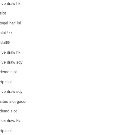
live draw hk
slot
togel hari ini
slot777
slot88
live draw hk
live draw sdy
demo slot
rtp slot
live draw sdy
situs slot gacor
demo slot
live draw hk
rtp slot