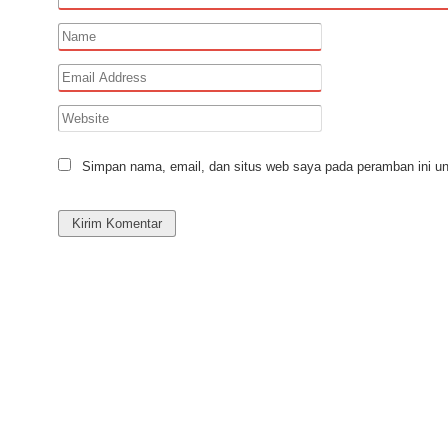
Simpan nama, email, dan situs web saya pada peramban ini un