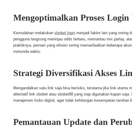
Mengoptimalkan Proses Login
Kemudahan melakukan
sbobet login
menjadi faktor lain yang sering
pengguna langsung meninjau odds terbaru, memantau mix parlay, at
praktiknya, pemain yang efisien sering memanfaatkan beberapa aku
menunda waktu.
Strategi Diversifikasi Akses Li
Mengandalkan satu link saja bisa berisiko, terutama jika link uta
alternatif link sbobet atau sbobet88 yang siap digunakan kapan saja. 
manajemen risiko digital, agar tidak kehilangan kesempatan taruhan 
Pemantauan Update dan Peru