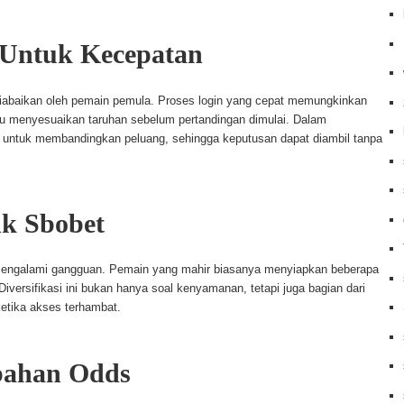
 Untuk Kecepatan
 diabaikan oleh pemain pemula. Proses login yang cepat memungkinkan
au menyesuaikan taruhan sebelum pertandingan dimulai. Dalam
n untuk membandingkan peluang, sehingga keputusan dapat diambil tanpa
nk Sbobet
ma mengalami gangguan. Pemain yang mahir biasanya menyiapkan beberapa
Diversifikasi ini bukan hanya soal kenyamanan, tetapi juga bagian dari
ketika akses terhambat.
bahan Odds